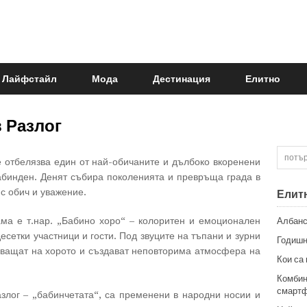
Лайфстайл
Мода
Дестинация
Елитно
 Разлог
е отбелязва един от най-обичаните и дълбоко вкоренени
абинден. Денят събира поколенията и превръща града в
с обич и уважение.
Елит
ма е т.нар. „Бабино хоро“ – колоритен и емоционален
Албанс
есетки участници и гости. Под звуците на тъпани и зурни
Годишн
 хващат на хорото и създават неповторима атмосфера на
Кои са
Комбин
смартф
злог – „бабинчетата“, са пременени в народни носии и