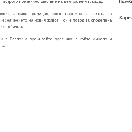
т пъстрото празнично шествие на централния площад.
Най-об
зник, а жива традиция, която напомня за силата на
Харес
 и значението на новия живот. Той е повод за споделена
ните обичаи.
ен в Разлог и преживейте празника, в който минало и
то.