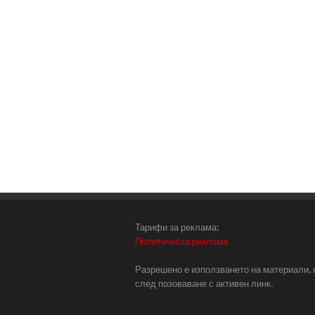
Тарифи за реклама:
Политическа реклама
Разрешено е използването на материали, 
след позоваване с активен линк.