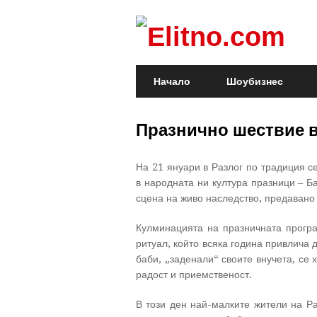
Начало
Шоубизнес
Празнично шествие в
На 21 януари в Разлог по традиция с
в народната ни култура празници – Б
сцена на живо наследство, предавано 
Кулминацията на празничната програ
ритуал, който всяка година привлича д
баби, „заденали“ своите внучета, се
радост и приемственост.
В този ден най-малките жители на Ра