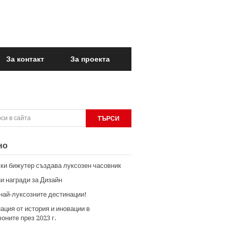
За контакт
За проекта
но
ки бижутер създава луксозен часовник
и награди за Дизайн
 най-луксозните дестинации!
ация от история и иновации в
оните през 2023 г.