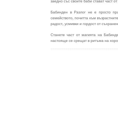
заедно със своите баби стават част о
Бабинден в Разлог не е просто пра
семейството, почитта към възрастните
радост, усмивки и гордост от съхране
Станете част от магията на Бабинд
настояще се срещат в ритъма на хоро