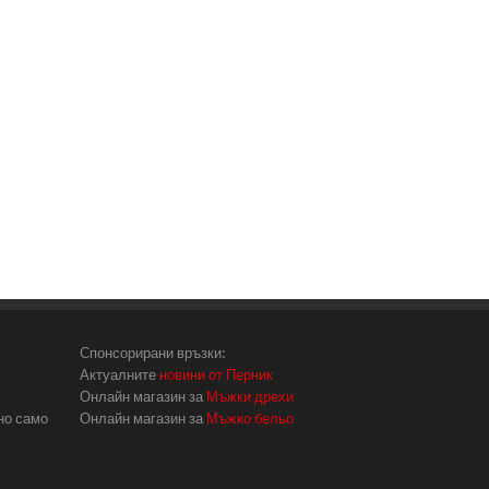
Спонсорирани връзки:
Актуалните
новини от Перник
Онлайн магазин за
Мъжки дрехи
но само
Онлайн магазин за
Мъжко бельо