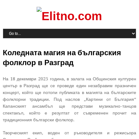
Коледната магия на българския
фолклор в Разград
На 18 декември 2025 година, в залата на Общинския културен
център в Разград ще се проведе един незабравим празничен
концерт, който ще потопи публиката в магията на българските
фолклорни традиции. Под наслов „Картини от България“
Капанският ансамбъл ще представи музикално-танцов
спектакъл, който е резултат от съвременен прочит на
традиционния български фолклор.
Творческият екип, воден от ръководителя и режисьора