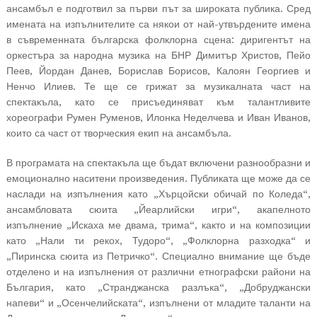
ансамбъл е подготвил за първи път за широката публика. Сред
имената на изпълнителите са някои от най-утвърдените имена
в съвременната българска фолклорна сцена: диригентът на
оркестъра за народна музика на БНР Димитър Христов, Пейо
Пеев, Йордан Данев, Борислав Борисов, Калоян Георгиев и
Ненчо Илиев. Те ще се грижат за музикалната част на
спектакъла, като се присъединяват към талантливите
хореографи Румен Руменов, Илонка Неделчева и Иван Иванов,
които са част от творческия екип на ансамбъла.
В програмата на спектакъла ще бъдат включени разнообразни и
емоционално наситени произведения. Публиката ще може да се
наслади на изпълнения като „Хърцойски обичай по Коледа“,
ансамбловата сюита „Йеарлийски игри“, акапелното
изпълнение „Искаха ме двама, трима“, както и на композиции
като „Нали ти рекох, Тудоро“, „Фолклорна разходка“ и
„Пиринска сюита из Петричко“. Специално внимание ще бъде
отделено и на изпълнения от различни етнографски райони на
България, като „Странджанска разлъка“, „Добруджански
напеви“ и „Осенчелийската“, изпълнени от младите таланти на