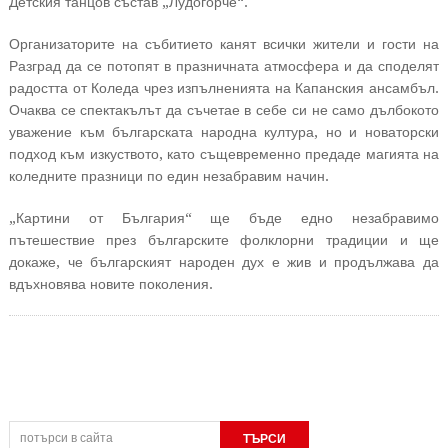
Детския танцов състав „Лудогорче“.
Организаторите на събитието канят всички жители и гости на
Разград да се потопят в празничната атмосфера и да споделят
радостта от Коледа чрез изпълненията на Капанския ансамбъл.
Очаква се спектакълът да съчетае в себе си не само дълбокото
уважение към българската народна култура, но и новаторски
подход към изкуството, като същевременно предаде магията на
коледните празници по един незабравим начин.
„Картини от България“ ще бъде едно незабравимо
пътешествие през българските фолклорни традиции и ще
докаже, че българският народен дух е жив и продължава да
вдъхновява новите поколения.