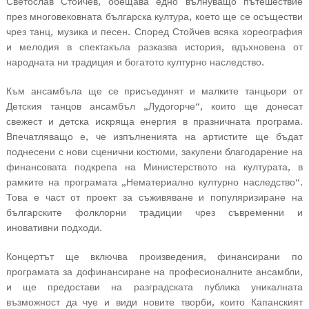
Светослав Стойчев, обещава едно вълнуващо пътешествие
през многовековната българска култура, което ще се осъществи
чрез танц, музика и песен. Според Стойчев всяка хореография
и мелодия в спектакъла разказва история, вдъхновена от
народната ни традиция и богатото културно наследство.
Към ансамбъла ще се присъединят и малките танцьори от
Детския танцов ансамбъл „Лудогорче“, които ще донесат
свежест и детска искряща енергия в празничната програма.
Впечатляващо е, че изпълненията на артистите ще бъдат
поднесени с нови сценични костюми, закупени благодарение на
финансовата подкрепа на Министерството на културата, в
рамките на програмата „Нематериално културно наследство“.
Това е част от проект за съживяване и популяризиране на
българските фолклорни традиции чрез съвременни и
иновативни подходи.
Концертът ще включва произведения, финансирани по
програмата за дофинансиране на професионалните ансамбли,
и ще предостави на разградската публика уникалната
възможност да чуе и види новите творби, които Капанският