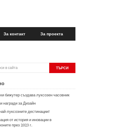
За контакт
За проекта
но
ки бижутер създава луксозен часовник
и награди за Дизайн
 най-луксозните дестинации!
ация от история и иновации в
оните през 2023 г.