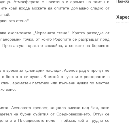
Най-об
одица. Атмосферата е наситена с аромат на тамян и
иите край входа можете да опитате домашно сладко от
в чай.
Харес
рвената стена“
чва екопътеката „Червената стена“. Кратка разходка от
панорамни точки, от които Родопите се разгръщат пред
. През август гората е спокойна, а сенките на боровете
 е време за кулинарни наслади. Асеновград е прочут не
 с богатата си кухня. В някой от уютните ресторанти в
 клин, ароматен пататник или пълнени чушки по местна
ко вино.
ята. Асеновата крепост, кацнала високо над Чая, пази
идетел на бурни събития от Средновековието. Оттук се
допите и Пловдивското поле – пейзаж, който трудно се