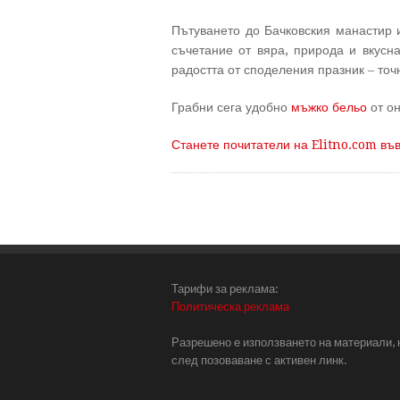
Пътуването до Бачковския манастир 
съчетание от вяра, природа и вкусна
радостта от споделения празник – точн
Грабни сега удобно
мъжко бельо
от он
Станете почитатели на Elitno.com въ
Тарифи за реклама:
Политическа реклама
Разрешено е използването на материали, 
след позоваване с активен линк.