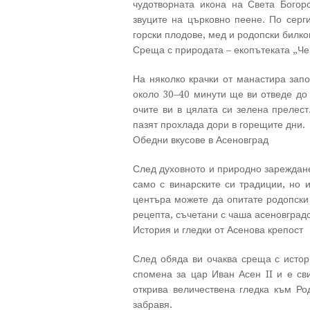
чудотворната икона на Света Богор
звуците на църковно пеене. По серг
горски плодове, мед и родопски билко
Среща с природата – екопътеката „Че
На няколко крачки от манастира запо
около 30–40 минути ще ви отведе до 
очите ви в цялата си зелена прелест
пазят прохлада дори в горещите дни.
Обедни вкусове в Асеновград
След духовното и природно зареждане
само с винарските си традиции, но и
центъра можете да опитате родопски
рецепта, съчетани с чаша асеновградс
История и гледки от Асенова крепост
След обяда ви очаква среща с истори
спомена за цар Иван Асен II и е св
открива величествена гледка към Ро
забравя.