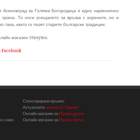
и Асеновград за Голяма Богородица е едно хармонично
 храна. То носи усещането за връзка с корените, но и
о така, както го пазят старите български традиции.
лайн магазин Stasymo.
в Facebook
Спонсорирани връзки:
Актуалните
новини от Перник
Онлайн магазин за
Мъжки дрехи
но само
Онлайн магазин за
Мъжко бельо