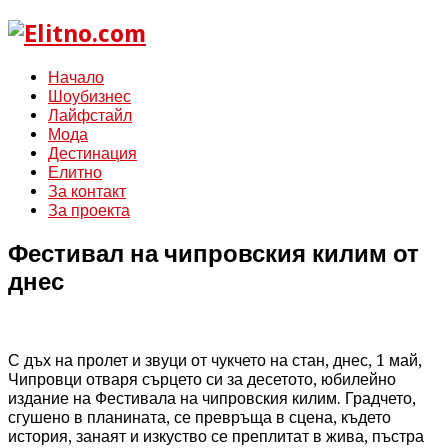
Начало
Шоубизнес
Лайфстайл
Мода
Дестинация
Елитно
За контакт
За проекта
Фестивал на чипровския килим от
днес
С дъх на пролет и звуци от чукчето на стан, днес, 1 май,
Чипровци отваря сърцето си за десетото, юбилейно
издание на Фестивала на чипровския килим. Градчето,
сгушено в планината, се превръща в сцена, където
история, занаят и изкуство се преплитат в жива, пъстра