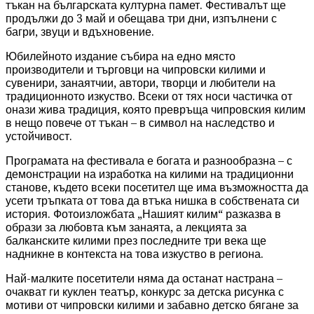
тъкан на българската културна памет. Фестивалът ще
продължи до 3 май и обещава три дни, изпълнени с
багри, звуци и вдъхновение.
Юбилейното издание събира на едно място
производители и търговци на чипровски килими и
сувенири, занаятчии, автори, творци и любители на
традиционното изкуство. Всеки от тях носи частичка от
онази жива традиция, която превръща чипровския килим
в нещо повече от тъкан – в символ на наследство и
устойчивост.
Програмата на фестивала е богата и разнообразна – с
демонстрации на изработка на килими на традиционни
станове, където всеки посетител ще има възможността да
усети тръпката от това да втъка нишка в собствената си
история. Фотоизложбата „Нашият килим“ разказва в
образи за любовта към занаята, а лекцията за
балканските килими през последните три века ще
надникне в контекста на това изкуство в региона.
Най-малките посетители няма да останат настрана –
очакват ги куклен театър, конкурс за детска рисунка с
мотиви от чипровски килими и забавно детско бягане за