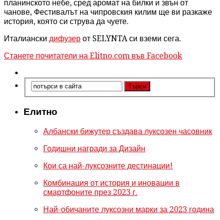
планинското небе, сред аромат на билки и звън от
чанове, Фестивалът на чипровския килим ще ви разкаже
история, която си струва да чуете.
Италиански
дифузер
от SELYNTA си вземи сега.
Станете почитатели на Elitno.com във Facebook
Елитно
Албански бижутер създава луксозен часовник
Годишни награди за Дизайн
Кои са най-луксозните дестинации!
Комбинация от история и иновации в
смартфоните през 2023 г.
Най-обичаните луксозни марки за 2023 година