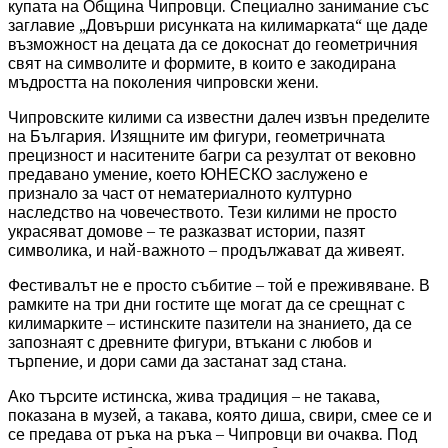
купата на Община Чипровци. Специално занимание със
заглавие „Довърши рисунката на килимарката“ ще даде
възможност на децата да се докоснат до геометричния
свят на символите и формите, в които е закодирана
мъдростта на поколения чипровски жени.
Чипровските килими са известни далеч извън пределите
на България. Изящните им фигури, геометричната
прецизност и наситените багри са резултат от вековно
предавано умение, което ЮНЕСКО заслужено е
признало за част от нематериалното културно
наследство на човечеството. Тези килими не просто
украсяват домове – те разказват истории, пазят
символика, и най-важното – продължават да живеят.
Фестивалът не е просто събитие – той е преживяване. В
рамките на три дни гостите ще могат да се срещнат с
килимарките – истинските пазители на знанието, да се
запознаят с древните фигури, втъкани с любов и
търпение, и дори сами да застанат зад стана.
Ако търсите истинска, жива традиция – не такава,
показана в музей, а такава, която диша, свири, смее се и
се предава от ръка на ръка – Чипровци ви очаква. Под