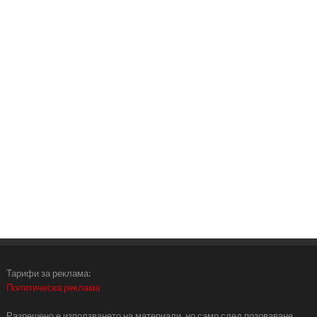
Тарифи за реклама:
Политическа реклама
Разрешено е използването на материали, но само след позоваване