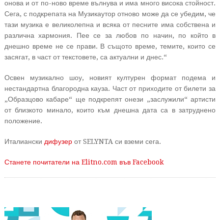
онова и от по-ново време вълнува и има много висока стойност.
Сега, с подкрепата на Музикаутор отново може да се убедим, че
тази музика е великолепна и всяка от песните има собствена и
различна хармония. Пее се за любов по начин, по който в
днешно време не се прави. В същото време, темите, които се
засягат, в част от текстовете, са актуални и днес.“
Освен музикално шоу, новият културен формат подема и
нестандартна благородна кауза. Част от приходите от билети за
„Образцово кабаре“ ще подкрепят онези „заслужили“ артисти
от близкото минало, които към днешна дата са в затруднено
положение.
Италиански
дифузер
от SELYNTA си вземи сега.
Станете почитатели на Elitno.com във Facebook