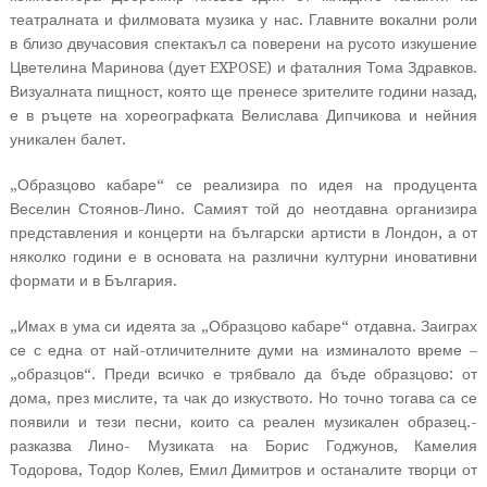
театралната и филмовата музика у нас. Главните вокални роли
в близо двучасовия спектакъл са поверени на русото изкушение
Цветелина Маринова (дует EXPOSE) и фаталния Тома Здравков.
Визуалната пищност, която ще пренесе зрителите години назад,
е в ръцете на хореографката Велислава Дипчикова и нейния
уникален балет.
„Образцово кабаре“ се реализира по идея на продуцента
Веселин Стоянов-Лино. Самият той до неотдавна организира
представления и концерти на български артисти в Лондон, а от
няколко години е в основата на различни културни иновативни
формати и в България.
„Имах в ума си идеята за „Образцово кабаре“ отдавна. Заиграх
се с една от най-отличителните думи на изминалото време –
„образцов“. Преди всичко е трябвало да бъде образцово: от
дома, през мислите, та чак до изкуството. Но точно тогава са се
появили и тези песни, които са реален музикален образец.-
разказва Лино- Музиката на Борис Годжунов, Камелия
Тодорова, Тодор Колев, Емил Димитров и останалите творци от