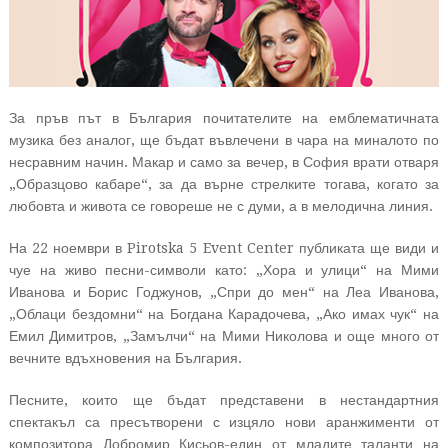
За пръв път в България почитателите на емблематичната
музика без аналог, ще бъдат въвлечени в чара на миналото по
несравним начин. Макар и само за вечер, в София врати отваря
„Образцово кабаре“, за да върне стрелките тогава, когато за
любовта и живота се говореше не с думи, а в мелодична линия.
На 22 ноември в Pirotska 5 Event Center публиката ще види и
чуе на живо песни-символи като: „Хора и улици“ на Мими
Иванова и Борис Годжунов, „Спри до мен“ на Леа Иванова,
„Облаци бездомни“ на Богдана Карадочева, „Ако имах чук“ на
Емил Димитров, „Замълчи“ на Мими Николова и още много от
вечните вдъхновения на България.
Песните, които ще бъдат представени в нестандартния
спектакъл са пресътворени с изцяло нови аранжименти от
композитора Добромир Кисьов-един от младите таланти на