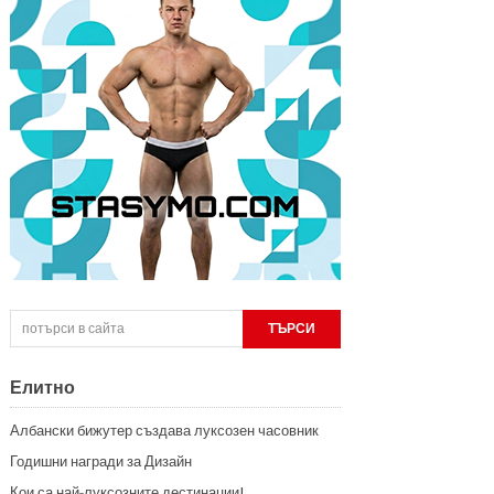
Елитно
Албански бижутер създава луксозен часовник
Годишни награди за Дизайн
Кои са най-луксозните дестинации!