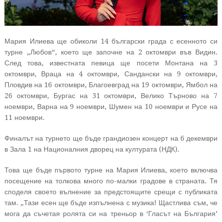
Мария Илиева ще обиколи 14 български града с есенното си
турне „Любов“, което ще започне на 2 октомври във Видин.
След това, известната певица ще посети Монтана на 3
октомври, Враца на 4 октомври, Сандански на 9 октомври,
Пловдив на 16 октомври, Благоевград на 19 октомври, Ямбол на
26 октомври, Бургас на 31 октомври, Велико Търново на 7
ноември, Варна на 9 ноември, Шумен на 10 ноември и Русе на
11 ноември.
Финалът на турнето ще бъде грандиозен концерт на 6 декември
в Зала 1 на Националния дворец на културата (НДК).
Това ще бъде първото турне на Мария Илиева, което включва
посещение на толкова много по-малки градове в страната. Тя
споделя своето вълнение за предстоящите срещи с публиката
там. „Тази есен ще бъде изпълнена с музика! Щастлива съм, че
мога да съчетая ролята си на треньор в ‘Гласът на България’