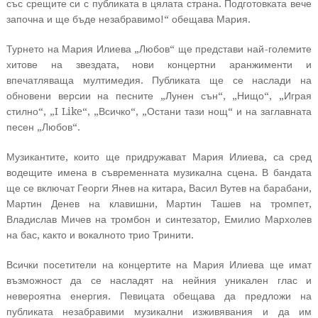
със срещите си с публиката в цялата страна. Подготовката вече
започна и ще бъде незабравимо!“ обещава Мария.
Турнето на Мария Илиева „Любов“ ще представи най-големите
хитове на звездата, нови концертни аранжименти и
впечатляваща мултимедия. Публиката ще се наслади на
обновени версии на песните „Лунен сън“, „Нищо“, „Играя
стилно“, „I Like“, „Всичко“, „Остани тази нощ“ и на заглавната
песен „Любов“.
Музикантите, които ще придружават Мария Илиева, са сред
водещите имена в съвременната музикална сцена. В бандата
ще се включат Георги Янев на китара, Васил Вутев на барабани,
Мартин Денев на клавишни, Мартин Ташев на тромпет,
Владислав Мичев на тромбон и синтезатор, Емилио Мархолев
на бас, както и вокалното трио Тринити.
Всички посетители на концертите на Мария Илиева ще имат
възможност да се насладят на нейния уникален глас и
невероятна енергия. Певицата обещава да предложи на
публиката незабравими музикални изживявания и да им