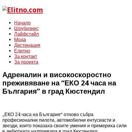
Начало
Шоубизнес
Лайфстайл
Мода
Дестинация
Елитно
За контакт
За проекта
Адреналин и високоскоростно
преживяване на “ЕКО 24 часа на
България” в град Кюстендил
„ЕКО 24 часа на България“ отново събра
професионални пилоти, автомобилни ентусиасти и
звезди, които показаха своите умения и премериха сили
в дебютната надпревара в град Кюстендил.