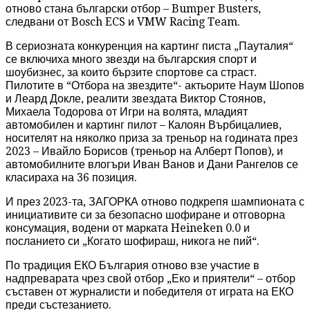
отново стана български отбор – Bumper Busters,
следвани от Bosch ECS и VMW Racing Team.
В сериозната конкуренция на картинг писта „Пауталия“
се включиха много звезди на българския спорт и
шоубизнес, за които бързите спортове са страст.
Пилотите в “Отбора на звездите“- актьорите Наум Шопов
и Леард Докле, реалити звездата Виктор Стоянов,
Михаела Тодорова от Игри на волята, младият
автомобилен и картинг пилот – Калоян Върбицалиев,
носителят на няколко приза за треньор на годината през
2023 – Ивайло Борисов (треньор на Алберт Попов), и
автомобилните влогъри Иван Ванов и Дани Рангелов се
класираха на 36 позиция.
И през 2023-та, ЗАГОРКА отново подкрепя шампионата с
инициативите си за безопасно шофиране и отговорна
консумация, водени от марката Heineken 0.0 и
посланието си „Когато шофираш, никога не пий“.
По традиция ЕКО България отново взе участие в
надпреварата чрез свой отбор „Еко и приятели“ – отбор
съставен от журналисти и победителя от играта на ЕКО
преди състезанието.