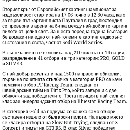
Вторият кръг от Европейският картинг шампионат за
издръжливост стартира на 17.06 точно в 12.30 часа, като
за първи път картинг писта Пауталия в град Кюстендил
се превърна в арена на битка между най-добрите картинг
пилоти от целия свят. За шеста поредна година България
бе домакин на едно от най-големите картинг ендюрънс
състезания в света, част от Sodi World Series.
В състезанието се включиха над 210 пилота от 14 нации,
разпределени в 41 отбора и в три категории: PRO, GOLD
и SILVER.
С най-добър резултат и над 1500 направени обиколки,
първи на почетната стълбичка в категория PRO се качи
немският отбор PF Racing Team, следван от
швейцарския тийм на Eiriz Pro, който завърши с две
обиколки зад победителите. Трета позиция в най-силния
клас зае нидерландският отбор на Bluestar Racing Team.
В категория Gold на подиума се качиха само отбори
съставени изцяло от български пилоти. На първо място
се класира отборът на Slow But Trying, следван от X
Concept и тимът на GT3 RS. В клас Silver победител