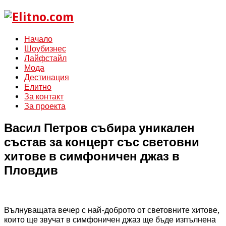
Начало
Шоубизнес
Лайфстайл
Мода
Дестинация
Елитно
За контакт
За проекта
Васил Петров събира уникален
състав за концерт със световни
хитове в симфоничен джаз в
Пловдив
Вълнуващата вечер с най-доброто от световните хитове,
които ще звучат в симфоничен джаз ще бъде изпълнена