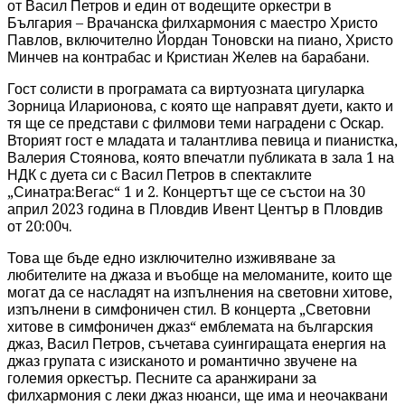
от Васил Петров и един от водещите оркестри в
България – Врачанска филхармония с маестро Христо
Павлов, включително Йордан Тоновски на пиано, Христо
Минчев на контрабас и Кристиан Желев на барабани.
Гост солисти в програмата са виртуозната цигуларка
Зорница Иларионова, с която ще направят дуети, както и
тя ще се представи с филмови теми наградени с Оскар.
Вторият гост е младата и талантлива певица и пианистка,
Валерия Стоянова, която впечатли публиката в зала 1 на
НДК с дуета си с Васил Петров в спектаклите
„Синатра:Вегас“ 1 и 2. Концертът ще се състои на 30
април 2023 година в Пловдив Ивент Център в Пловдив
от 20:00ч.
Това ще бъде едно изключително изживяване за
любителите на джаза и въобще на меломаните, които ще
могат да се насладят на изпълнения на световни хитове,
изпълнени в симфоничен стил. В концерта „Световни
хитове в симфоничен джаз“ емблемата на българския
джаз, Васил Петров, съчетава суингиращата енергия на
джаз групата с изисканото и романтично звучене на
големия оркестър. Песните са аранжирани за
филхармония с леки джаз нюанси, ще има и неочаквани