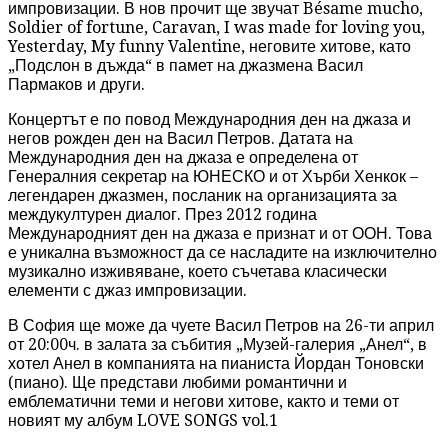
импровизации. В нов прочит ще звучат Bésame mucho,
Soldier of fortune, Caravan, I was made for loving you,
Yesterday, My funny Valentine, неговите хитове, като
„Подслон в дъжда“ в памет на джазмена Васил
Пармаков и други.
Концертът е по повод Международния ден на джаза и
негов рожден ден на Васил Петров. Датата на
Международния ден на джаза е определена от
Генералния секретар на ЮНЕСКО и от Хърби Хенкок –
легендарен джазмен, посланик на организацията за
междукултурен диалог. През 2012 година
Международният ден на джаза е признат и от ООН. Това
е уникална възможност да се насладите на изключително
музикално изживяване, което съчетава класически
елементи с джаз импровизации.
В София ще може да чуете Васил Петров на 26-ти април
от 20:00ч. в залата за събития „Музей-галерия „Анел“, в
хотел Анел в компанията на пианиста Йордан Тоновски
(пиано). Ще представи любими романтични и
емблематични теми и негови хитове, както и теми от
новият му албум LOVE SONGS vol.1