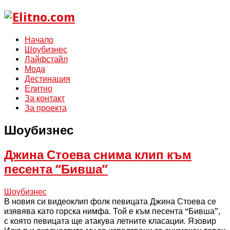
Начало
Шоубизнес
Лайфстайл
Мода
Дестинация
Елитно
За контакт
За проекта
Шоубизнес
Джина Стоева снима клип към
песента “Бивша”
Шоубизнес
В новия си видеоклип фолк певицата Джина Стоева се
изявява като горска нимфа. Той е към песента “Бивша”,
с която певицата ще атакува летните класации. Язовир