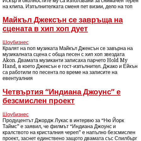
Искър и околностите му са използвани за снимачен терен
на клипа. Изпълнителката сменя пет визии, дело на топ
Майкъл Джексън се завръща на
сцената в хип хоп дует
Шоубизнес
Кралят на поп музиката Майкъл Джексън се завърна на
музикалната сцена с обща песен с хип хоп звездата
Akon. Двамата музиканти записаха парчето Hold My
Hand, в което Джексън е гост-изпълнител. Джако и Ейкън
са работили по песента по време на записите на
евентуалния
Четвъртия “Индиана Джоунс” е
безсмислен проект
Шоубизнес
Продуцентът Джордж Лукас в интервю за “Ню Йорк
Таймс” е заявил, че филмът “Индиана Джоунс и
кралството на кристалния череп” е напълно безсмислен
проект, заснет единствено защото двамата със Спилбърг