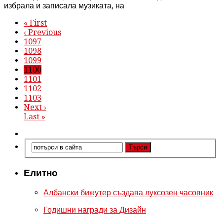
избрала и записала музиката, на
« First
‹ Previous
1097
1098
1099
1100
1101
1102
1103
Next ›
Last »
Елитно
Албански бижутер създава луксозен часовник
Годишни награди за Дизайн