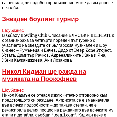
са решили, че подобно продължение може да им донесе
печалби.
Звезден боулинг турнир
Шоубизнес
В Galaxy Bowling Club Списание БЛЯСЪК и BEEFEATER
организираха за четвърти пореден път турнир с
участието на звездите от българския музикален и шоу
бизнес – Румънеца и Енчев, Дидо от Deep Zone Project,
Устата, Димитър Рачков, Адреналинките Жана и Яна,
Жени Калканджиева, Ани Лозанова
Никол Кидман ще ражда на
музиката на Прокофиев
Шоубизнес
Никол Кидмън се отнася изключително отговорно към
предстоящото си раждане. Актрисата се е вманиачила
във всички подробности – до такава степан, че е
режисирала целия процес на раждането във всичките му
етапи и детайли, съобщи “teenfi.com”. Кидман вече е