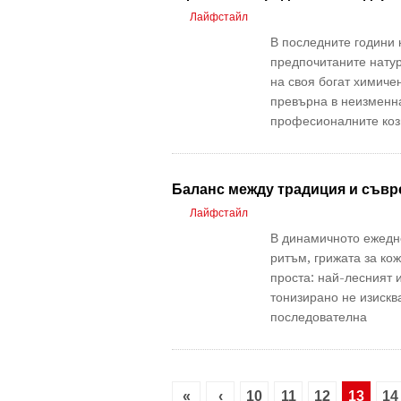
Лайфстайл
В последните години 
предпочитаните натур
на своя богат химичен
превърна в неизменна
професионалните ко
Баланс между традиция и съв
Лайфстайл
В динамичното ежедне
ритъм, грижата за кож
проста: най-лесният 
тонизирано не изискв
последователна
«
‹
10
11
12
13
14