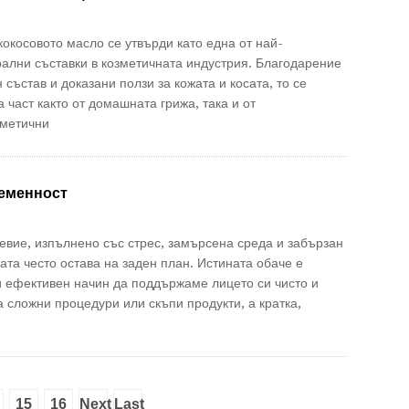
кокосовото масло се утвърди като една от най-
ални съставки в козметичната индустрия. Благодарение
 състав и доказани ползи за кожата и косата, то се
 част както от домашната грижа, така и от
зметични
ременност
вие, изпълнено със стрес, замърсена среда и забързан
ата често остава на заден план. Истината обаче е
и ефективен начин да поддържаме лицето си чисто и
а сложни процедури или скъпи продукти, а кратка,
15
16
Next
Last