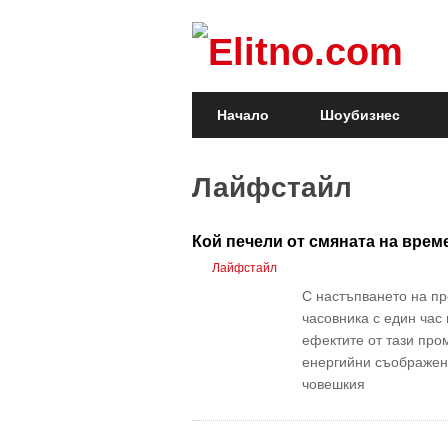
Начало
Шоубизнес
Лайфстайл
Кой печели от смяната на врем
Лайфстайл
С настъпването на пр
часовника с един час
ефектите от тази про
енергийни съображени
човешкия