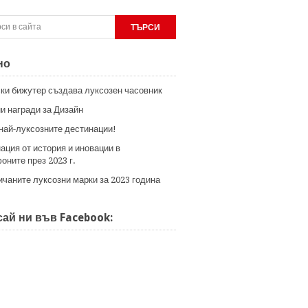
но
ки бижутер създава луксозен часовник
и награди за Дизайн
 най-луксозните дестинации!
ация от история и иновации в
оните през 2023 г.
ичаните луксозни марки за 2023 година
ай ни във Facebook: