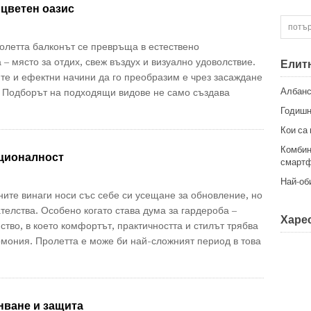
 цветен оазис
олетта балконът се превръща в естествено
– място за отдих, свеж въздух и визуално удоволствие.
Елит
те и ефектни начини да го преобразим е чрез засаждане
Албанс
. Подборът на подходящи видове не само създава
Годишн
Кои са
Комбин
кционалност
смартф
Най-об
ите винаги носи със себе си усещане за обновление, но
телства. Особено когато става дума за гардероба –
Харес
ство, в което комфортът, практичността и стилът трябва
рмония. Пролетта е може би най-сложният период в това
нване и защита