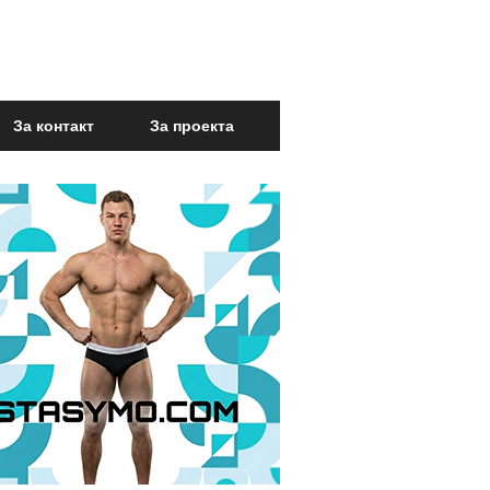
За контакт
За проекта