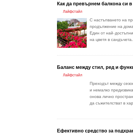
Как да превърнем балкона си в
Лайфстайл
С настъпването на пр
продължение на дома 
Един от най-достъпни
на цветя в сандъчета
Баланс между стил, ред и фун
Лайфстайл
Преходът между сезон
и немалко предизвика
онова лично простран
да съжителстват в ха
Ефективно средство за подхра