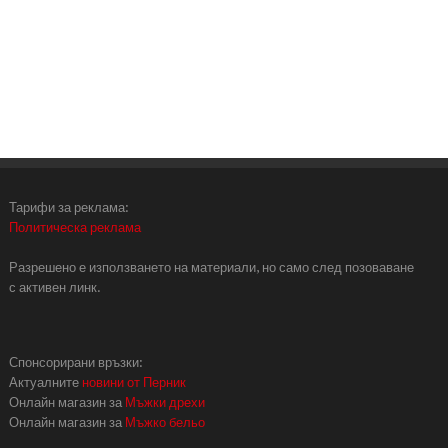
Тарифи за реклама:
Политическа реклама
Разрешено е използването на материали, но само след позоваване
с активен линк.
Спонсорирани връзки:
Актуалните
новини от Перник
Онлайн магазин за
Мъжки дрехи
Онлайн магазин за
Мъжко бельо