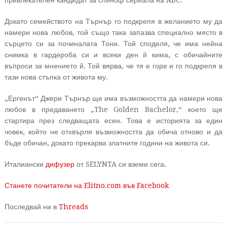
привлекателен кандидат за спиноф сериала на ABC.
Докато семейството на Търнър го подкрепя в желанието му да
намери нова любов, той също така запазва специално място в
сърцето си за починалата Тони. Той споделя, че има нейна
снимка в гардероба си и всеки ден й кима, с обичайните
въпроси за мнението й. Той вярва, че тя е горе и го подкрепя в
тази нова стъпка от живота му.
„Ергенът“ Джери Търнър ще има възможността да намери нова
любов в предаването „The Golden Bachelor,“ което ще
стартира през следващата есен. Това е историята за един
човек, който не отхвърля възможността да обича отново и да
бъде обичан, докато прекарва златните години на живота си.
Италиански
дифузер
от SELYNTA си вземи сега.
Станете почитатели на Elitno.com във Facebook
Последвай ни в
Threads