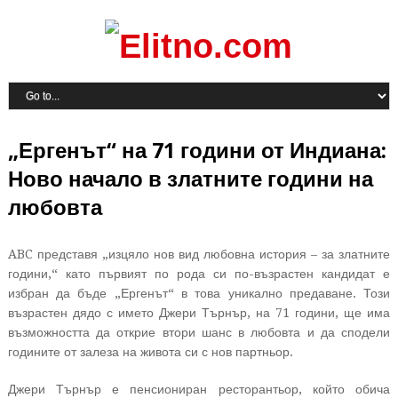
„Ергенът“ на 71 години от Индиана:
Ново начало в златните години на
любовта
ABC представя „изцяло нов вид любовна история – за златните
години,“ като първият по рода си по-възрастен кандидат е
избран да бъде „Ергенът“ в това уникално предаване. Този
възрастен дядо с името Джери Търнър, на 71 години, ще има
възможността да открие втори шанс в любовта и да сподели
годините от залеза на живота си с нов партньор.
Джери Търнър е пенсиониран ресторантьор, който обича