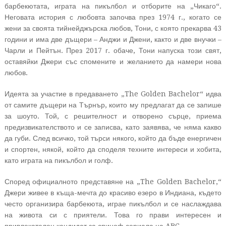
барбекютата, играта на пикълбол и отборите на „Чикаго“.
Неговата история с любовта започва през 1974 г., когато се
жени за своята тийнейджърска любов, Тони, с която прекарва 43
години и има две дъщери – Анджи и Джени, както и две внучки –
Чарли и Пейтън. През 2017 г. обаче, Тони напуска този свят,
оставяйки Джери със спомените и желанието да намери нова
любов.
Идеята за участие в предаването „The Golden Bachelor“ идва
от самите дъщери на Търнър, които му предлагат да се запише
за шоуто. Той, с решителност и отворено сърце, приема
предизвикателството и се записва, като заявява, че няма какво
да губи. След всичко, той търси някого, който да бъде енергичен
и спортен, някой, който да споделя техните интереси и хобита,
като играта на пикълбол и голф.
Според официалното представяне на „The Golden Bachelor,“
Джери живее в къща-мечта до красиво езеро в Индиана, където
често организира барбекюта, играе пикълбол и се наслаждава
на живота си с приятели. Това го прави интересен и