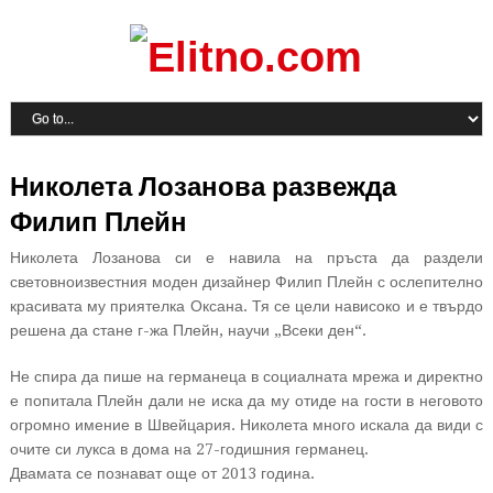
Николета Лозанова развежда
Филип Плейн
Николета Лозанова си е навила на пръста да раздели
световноизвестния моден дизайнер Филип Плейн с ослепително
красивата му приятелка Оксана. Тя се цели нависоко и е твърдо
решена да стане г-жа Плейн, научи „Всеки ден“.
Не спира да пише на германеца в социалната мрежа и директно
е попитала Плейн дали не иска да му отиде на гости в неговото
огромно имение в Швейцария. Николета много искала да види с
очите си лукса в дома на 27-годишния германец.
Двамата се познават още от 2013 година.