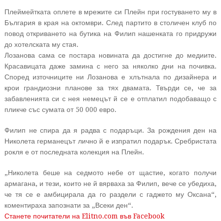
Плеймейтката оплете в мрежите си Плейн при гостуването му в
България в края на октомври. След партито в столичен клуб по
повод откриването на бутика на Филип нашенката го придружи
до хотелската му стая.
Лозанова сама се постара новината да достигне до медиите.
Красавицата даже замина с него за няколко дни на почивка.
Според източниците ни Лозанова е хлътнала по дизайнера и
крои грандиозни планове за тях двамата. Твърди се, че за
забавленията си с нея немецът й се е отплатил подобаващо с
пликче със сумата от 50 000 евро.
Филип не спира да я радва с подаръци. За рождения ден на
Николета германецът лично й е изпратил подарък. Сребристата
рокля е от последната колекция на Плейн.
„Николета беше на седмото небе от щастие, когато получи
армагана, и тези, които не й вярваха за Филип, вече се убедиха,
че тя се е амбицирала да го раздели с гаджето му Оксана“,
коментираха запознати за „Всеки ден“.
Станете почитатели на Elitno.com във Facebook