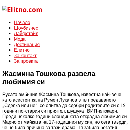
Начало
Шоубизнес
Лайфстайл
Мода
Дестинация
Елитно
За контакт
За проекта
Жасмина Тошкова развела
любимия си
Русата амбиция Жасмина Тошкова, известна най-вече
като асистентка на Румен Луканов в тв предаването
„Сделка или не“, се опитва да сдобри родителите си с 19
години по-стария си приятел, шушукат ВИП-клюкари.
Преди няколко години блондинката открадна любимия си
Марио от майката на 17-годишния му син, но сега твърди,
че не била причина за тази драма. Тя забила богатия