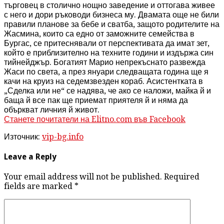
търговец в столично нощно заведение и оттогава живее
с него и дори ръководи бизнеса му. Двамата още не били
правили планове за бебе и сватба, защото родителите на
Жасмина, които са едно от заможните семейства в
Бургас, се притеснявали от перспективата да имат зет,
който е приблизително на техните години и издържа син
тийнейджър.
Богатият Марио непрекъснато развежда
Жаси по света, а през януари следващата година ще я
качи на круиз на седемзвезден кораб. Асистентката в
„Сделка или не“ се надява, че ако се наложи, майка й и
баща й все пак ще приемат приятеля й и няма да
объркват личния й живот.
Станете почитатели на Elitno.com във Facebook
Източник:
vip-bg.info
Leave a Reply
Your email address will not be published. Required
fields are marked
*