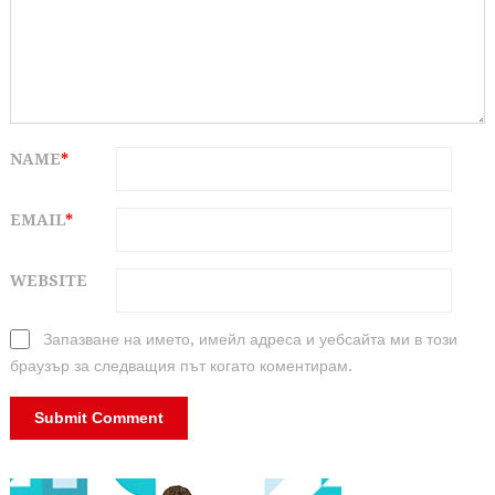
NAME
*
EMAIL
*
WEBSITE
Запазване на името, имейл адреса и уебсайта ми в този
браузър за следващия път когато коментирам.