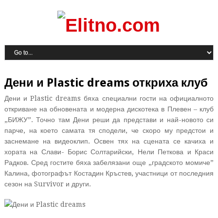
Дени и Plastic dreams откриха клуб
Дени и Plastic dreams бяха специални гости на официалното
откриване на обновената и модерна дискотека в Плевен – клуб
„БИЖУ”. Точно там Дени реши да представи и най-новото си
парче, на което самата тя сподели, че скоро му предстои и
заснемане на видеоклип. Освен тях на сцената се качиха и
хората на Слави- Борис Солтарийски, Нели Петкова и Краси
Радков. Сред гостите бяха забелязани още „градското момиче”
Калина, фотографът Костадин Кръстев, участници от последния
сезон на Survivor и други.