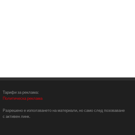
Тарифи за реклама:
Политическа реклама
Разрешено е използването на материали, но само след позоваване
с активен линк.