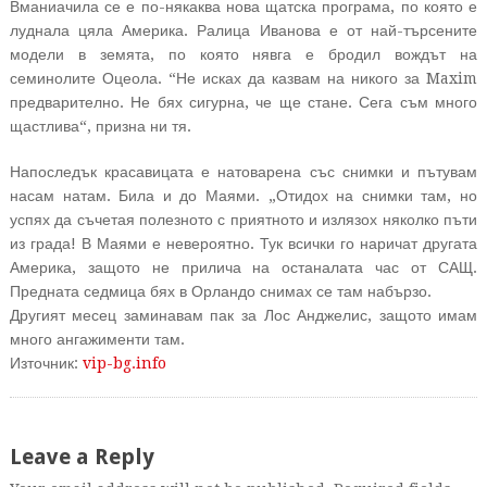
Вманиачила се е по-някаква нова щатска програма, по която е
луднала цяла Америка. Ралица Иванова е от най-търсените
модели в земята, по която нявга е бродил вождът на
семинолите Оцеола. “Не исках да казвам на никого за Maxim
предварително. Не бях сигурна, че ще стане. Сега съм много
щастлива“, призна ни тя.
Напоследък красавицата е натоварена със снимки и пътувам
насам натам. Била и до Маями. „Отидох на снимки там, но
успях да съчетая полезното с приятното и излязох няколко пъти
из града! В Маями е невероятно. Тук всички го наричат другата
Америка, защото не прилича на останалата час от САЩ.
Предната седмица бях в Орландо снимах се там набързо.
Другият месец заминавам пак за Лос Анджелис, защото имам
много ангажименти там.
Източник:
vip-bg.info
Leave a Reply