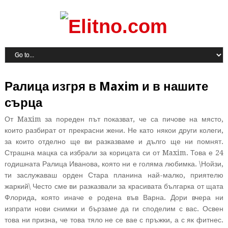
Ралица изгря в Maxim и в нашите
сърца
От Maxim за пореден път показват, че са пичове на място,
които разбират от прекрасни жени. Не като някои други колеги,
за които отделно ще ви разказваме и дълго ще ни помнят.
Страшна мацка са избрали за корицата си от Maxim. Това е 24
годишната Ралица Иванова, която ни е голяма любимка. \Нойзи,
ти заслужаваш орден Стара планина най-малко, приятелю
жаркий\ Често сме ви разказвали за красивата българка от щата
Флорида, която иначе е родена във Варна. Дори вчера ни
изпрати нови снимки и бързаме да ги споделим с вас. Освен
това ни призна, че това тяло не се вае с пръжки, а с як фитнес.